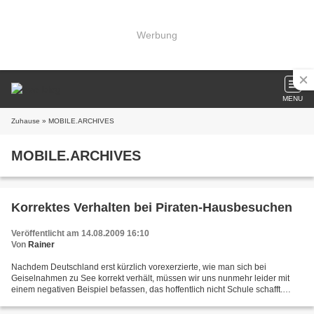
Werbung
MENU
Zuhause
» MOBILE.ARCHIVES
MOBILE.ARCHIVES
Korrektes Verhalten bei Piraten-Hausbesuchen
Veröffentlicht am 14.08.2009 16:10
Von
Rainer
Nachdem Deutschland erst kürzlich vorexerzierte, wie man sich bei
Geiselnahmen zu See korrekt verhält, müssen wir uns nunmehr leider mit
einem negativen Beispiel befassen, das hoffentlich nicht Schule schafft.
Nachdem sie rund 4 Monate lang von somalischen...