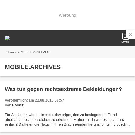
Werbung
MENU
Zuhause
» MOBILE.ARCHIVES
MOBILE.ARCHIVES
Was tun gegen rechtsextreme Bekleidungen?
Veröffentlicht am 22.08.2010 08:57
Von
Rainer
Für Antifanten wird es immer schwieriger, den zu besiegenden Feind
überhaupt noch als solchen zu erkennen. Früher, ja, da war es noch ganz
einfach! Da liefen die Nazis in ihren Braunhemden herum, johlten idiotische
Parolen und machten aus ihrer Gesinnung...