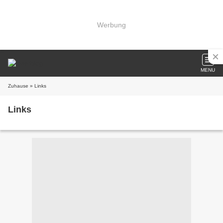
Werbung
MENU
Zuhause
» Links
Links