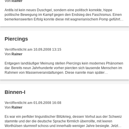
Von
Rainer
Antifa ist kein neues Duschgel, sondern eine politisch korrekte, hippe
politische Bewegung im Kampf gegen den Endsieg des Faschismus. Einen
bemerkenswerten Erfolg konnte diese mit wagnerianischem Pomp geführte
Schlacht Good vs. Evil 2008 erringen, als...
Piercings
Veröffentlicht am 10.09.2008 13:15
Von
Rainer
Entgegen landläufiger Meinung stellen Piercings kein modernes Phänomen
dar. Bereits neun Jahrhunderte vorher piercten sich tausende Menschen im
Rahmen von Massenveranstaltungen. Diese nannte man später
„Kreuzzüge“ und gepierct wurde mit Schwertern. Leider...
Binnen-I
Veröffentlicht am 01.09.2008 16:08
Von
Rainer
Es war ein perfider linguistischer Blitzkrieg, dessen Vorhut aus der Schweiz
stammte und der die deutsche Sprache förmlich überrollte, mit leeren
Worthülsen sturmreif schoss und innerhalb weniger Jahre besiegte. Jetzt