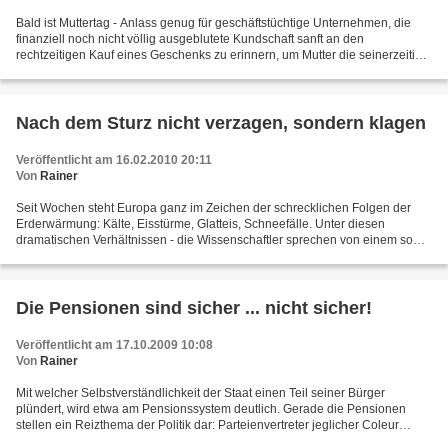
Bald ist Muttertag - Anlass genug für geschäftstüchtige Unternehmen, die
finanziell noch nicht völlig ausgeblutete Kundschaft sanft an den
rechtzeitigen Kauf eines Geschenks zu erinnern, um Mutter die seinerzeitige
Entscheidung gegen eine Abtreibung nicht...
Nach dem Sturz nicht verzagen, sondern klagen
Veröffentlicht am 16.02.2010 20:11
Von
Rainer
Seit Wochen steht Europa ganz im Zeichen der schrecklichen Folgen der
Erderwärmung: Kälte, Eisstürme, Glatteis, Schneefälle. Unter diesen
dramatischen Verhältnissen - die Wissenschaftler sprechen von einem so
genannten "Winter" - leiden Tiere, Pflanzen,...
Die Pensionen sind sicher ... nicht sicher!
Veröffentlicht am 17.10.2009 10:08
Von
Rainer
Mit welcher Selbstverständlichkeit der Staat einen Teil seiner Bürger
plündert, wird etwa am Pensionssystem deutlich. Gerade die Pensionen
stellen ein Reizthema der Politik dar: Parteienvertreter jeglicher Coleur
überbieten sich dabei, die immer größer...