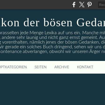
ikon der bösen Geda
 prasselten jede Menge Lexika auf uns ein. Manche m
 andere sehr launig und nicht ganz ernst gemeint. A
g vorenthalten, nämlich jenes der bösen Gedanken, di
r gerade ein solches Buch dringend, sehen wir uns d
 Contenance abverlangen, obwohl wir unseren Ärger n
PTKATEGORIEN
SEITEN
ARCHIVE
KONTAKT