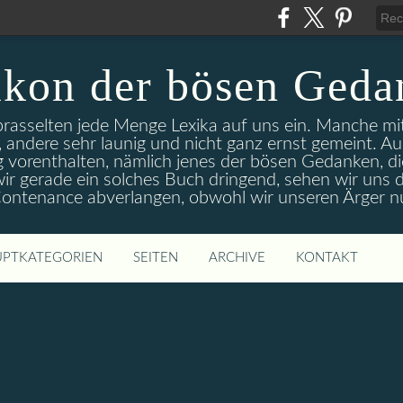
ikon der bösen Geda
 prasselten jede Menge Lexika auf uns ein. Manche m
 andere sehr launig und nicht ganz ernst gemeint. A
g vorenthalten, nämlich jenes der bösen Gedanken, di
r gerade ein solches Buch dringend, sehen wir uns d
 Contenance abverlangen, obwohl wir unseren Ärger n
PTKATEGORIEN
SEITEN
ARCHIVE
KONTAKT