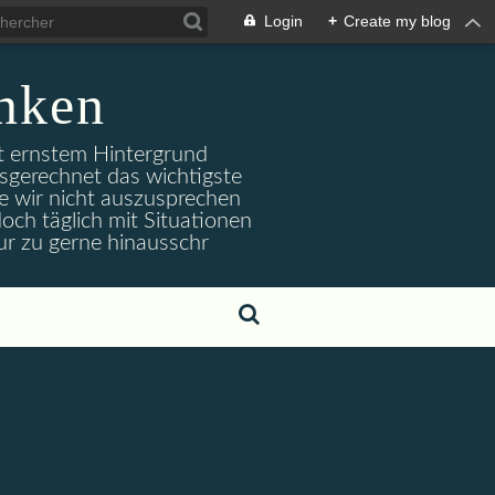
Login
+
Create my blog
nken
it ernstem Hintergrund
usgerechnet das wichtigste
e wir nicht auszusprechen
och täglich mit Situationen
ur zu gerne hinausschr