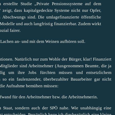
erstellte Studie „Private Pensionssysteme auf dem
 zeigt, dass kapitalgedeckte Systeme nicht nur Opfer,
n Abschwungs sind. Die umlagefinanzierte öffentliche
te Modelle und auch langfristig finanzierbar. Zudem wirkt
zial fairer.
 Lachen an- und mit dem Weinen aufhören soll.
utionen. Natürlich nur zum Wohle der Bürger, klar! Finanziert
 Mitglieder sind Arbeitnehmer (Ausgenommen Beamte, die ja
dig um ihre Jobs fürchten müssen und entsetzlichem
 so ein faulenzender, überbezahlter Bauarbeiter gar nicht
um die Aufnahme bemühen müssen:
ufwand für den Arbeitnehmer bzw. die Arbeitnehmerin.
m Staat, sondern auch der SPÖ nahe. Wie unabhängig eine
bst entscheiden. Persönlich hege ich diesbezüglich eine kleine