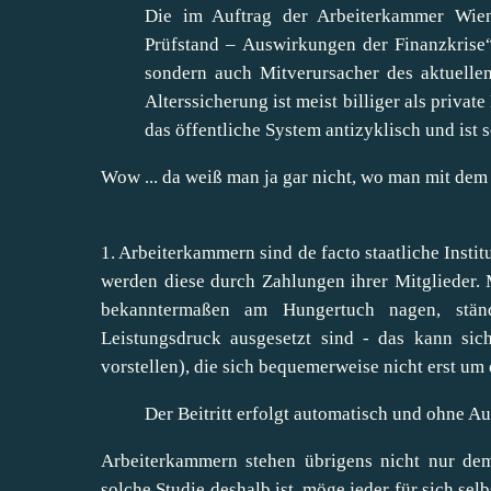
Die im Auftrag der Arbeiterkammer Wien 
Prüfstand – Auswirkungen der Finanzkrise“
sondern auch Mitverursacher des aktuelle
Alterssicherung ist meist billiger als priva
das öffentliche System antizyklisch und ist so
Wow ... da weiß man ja gar nicht, wo man mit dem
1. Arbeiterkammern sind de facto staatliche Instit
werden diese durch Zahlungen ihrer Mitglieder.
bekanntermaßen am Hungertuch nagen, stän
Leistungsdruck ausgesetzt sind - das kann sich
vorstellen), die sich bequemerweise nicht erst 
Der Beitritt erfolgt automatisch und ohne A
Arbeiterkammern stehen übrigens nicht nur de
solche Studie deshalb ist, möge jeder für sich sel