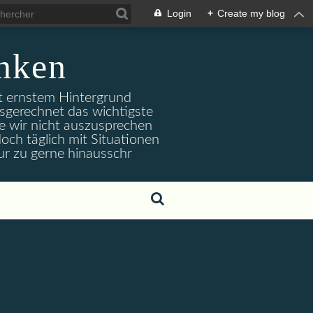
Login
+
Create my blog
nken
it ernstem Hintergrund
usgerechnet das wichtigste
e wir nicht auszusprechen
och täglich mit Situationen
ur zu gerne hinausschr