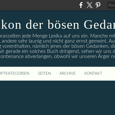
ikon der bösen Geda
 prasselten jede Menge Lexika auf uns ein. Manche m
 andere sehr launig und nicht ganz ernst gemeint. A
g vorenthalten, nämlich jenes der bösen Gedanken, di
r gerade ein solches Buch dringend, sehen wir uns d
 Contenance abverlangen, obwohl wir unseren Ärger n
PTKATEGORIEN
SEITEN
ARCHIVE
KONTAKT