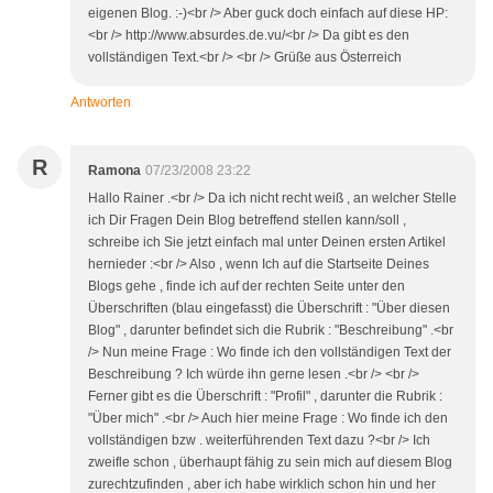
eigenen Blog. :-)<br /> Aber guck doch einfach auf diese HP:
<br /> http://www.absurdes.de.vu/<br /> Da gibt es den
vollständigen Text.<br /> <br /> Grüße aus Österreich
Antworten
R
Ramona
07/23/2008 23:22
Hallo Rainer .<br /> Da ich nicht recht weiß , an welcher Stelle
ich Dir Fragen Dein Blog betreffend stellen kann/soll ,
schreibe ich Sie jetzt einfach mal unter Deinen ersten Artikel
hernieder :<br /> Also , wenn Ich auf die Startseite Deines
Blogs gehe , finde ich auf der rechten Seite unter den
Überschriften (blau eingefasst) die Überschrift : "Über diesen
Blog" , darunter befindet sich die Rubrik : "Beschreibung" .<br
/> Nun meine Frage : Wo finde ich den vollständigen Text der
Beschreibung ? Ich würde ihn gerne lesen .<br /> <br />
Ferner gibt es die Überschrift : "Profil" , darunter die Rubrik :
"Über mich" .<br /> Auch hier meine Frage : Wo finde ich den
vollständigen bzw . weiterführenden Text dazu ?<br /> Ich
zweifle schon , überhaupt fähig zu sein mich auf diesem Blog
zurechtzufinden , aber ich habe wirklich schon hin und her