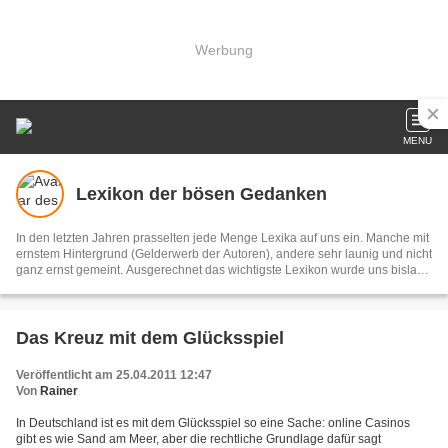
Werbung
MENU
Lexikon der bösen Gedanken
In den letzten Jahren prasselten jede Menge Lexika auf uns ein. Manche mit
ernstem Hintergrund (Gelderwerb der Autoren), andere sehr launig und nicht
ganz ernst gemeint. Ausgerechnet das wichtigste Lexikon wurde uns bislang
vorenthalten, nämlich jenes der bösen Gedanken, die wir nicht
auszusprechen wagen. Dabei benötigten wir gerade ein solches Buch
dringend, sehen wir uns doch täglich mit Situationen konfrontiert, die uns
Contenance abverlangen, obwohl wir unseren Ärger nur zu gerne
Das Kreuz mit dem Glücksspiel
hinausschr
Veröffentlicht am 25.04.2011 12:47
Von
Rainer
In Deutschland ist es mit dem Glücksspiel so eine Sache: online Casinos
gibt es wie Sand am Meer, aber die rechtliche Grundlage dafür sagt