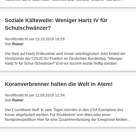
Deutschen, klar - schließlich sind...
Soziale Kältewelle: Weniger Hartz IV für
Schulschwänzer?
Veröffentlicht am 15.10.2010 18:29
Von
Rainer
Die Hatz auf Hartz-IV-Bezieher wird immer unerträglicher! Jetzt fordert der
Vorsitzende der CDU/CSU-Fraktion im Deutschen Bundestag: "Weniger
Hartz IV für Schul-Schwänzer!" Erst vor kurzem wurde heftig darüber
diskutiert, ob in den Hartz-IV-Regelsätzen...
Koranverbrenner halten die Welt in Atem!
Veröffentlicht am 12.09.2010 12:54
Von
Rainer
Der Countdown läuft: In zwei Tagen könnten in den USA Exemplare des
Koran abgefackelt werden. Für Rückkehrer vom Mars oder einer
Nordpolexpedition: Hier für eine Zusammenfassung der Ereignisse klicken.
Ob es tatsächlich zu dieser Aktion kommen wird, steht...