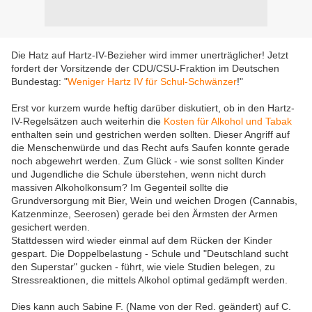
Die Hatz auf Hartz-IV-Bezieher wird immer unerträglicher! Jetzt
fordert der Vorsitzende der CDU/CSU-Fraktion im Deutschen
Bundestag: "
Weniger Hartz IV für Schul-Schwänzer
!"
Erst vor kurzem wurde heftig darüber diskutiert, ob in den Hartz-
IV-Regelsätzen auch weiterhin die
Kosten für Alkohol und Tabak
enthalten sein und gestrichen werden sollten. Dieser Angriff auf
die Menschenwürde und das Recht aufs Saufen konnte gerade
noch abgewehrt werden. Zum Glück - wie sonst sollten Kinder
und Jugendliche die Schule überstehen, wenn nicht durch
massiven Alkoholkonsum? Im Gegenteil sollte die
Grundversorgung mit Bier, Wein und weichen Drogen (Cannabis,
Katzenminze, Seerosen) gerade bei den Ärmsten der Armen
gesichert werden.
Stattdessen wird wieder einmal auf dem Rücken der Kinder
gespart. Die Doppelbelastung - Schule und "Deutschland sucht
den Superstar" gucken - führt, wie viele Studien belegen, zu
Stressreaktionen, die mittels Alkohol optimal gedämpft werden.
Dies kann auch Sabine F. (Name von der Red. geändert) auf C.