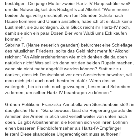
bestätigen. Die junge Mutter zweier Hartz-IV-Hauptschüler weiß
um die Notwendigkeit des Rückgriffs auf Alkohol: "Wenn meine
beiden Jungs völlig erschöpft von fünf Stunden Schule nach
Hause kommen und Unsinn anstellen, habe ich oft einfach keine
Lust mehr, sie zu schlagen. Zum Glück reicht ihr Hartz-IV noch,
damit sie sich ein paar Dosen Bier vom Waldi ums Eck kaufen
können."
Sabrina T. (Name neuerlich geändert) befürchtet eine Schieflage
des häuslichen Friedens, sollte das Geld nicht mehr für Alkohol
reichen: "An Alleinerzieherinnen wie mich denken die da oben
natürlich nicht! Was soll ich denn mit den beiden Rüpeln machen,
wenn sie nicht mehr abgefüllt werden können? Statt mir zu
danken, dass ich Deutschland vor dem Aussterben bewahre, will
man mich jetzt auch noch bestrafen dafür. Wenn das so
weitergeht, bin ich echt noch gezwungen, Lesen und Schreiben
zu lernen, um selber Hartz IV beantragen zu können."
Grünen-Politikerin Franziska-Annabella von Storchenbein stößt in
das gleiche Horn: "Ganz bewusst lässt die Regierung gerade die
Ärmsten der Armen in Stich und verteilt weiter von unten nach
oben. Es gibt Arbeitnehmer, die können sich von ihren Löhnen
einen besseren Flachbildfernseher als Hartz-IV-Empfänger
leisten! Diese skandalöse Ungerechtigkeit muss aufhören!"