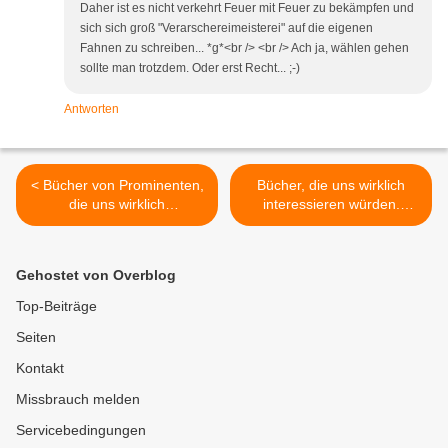
Daher ist es nicht verkehrt Feuer mit Feuer zu bekämpfen und
sich sich groß "Verarschereimeisterei" auf die eigenen
Fahnen zu schreiben... *g*<br /> <br /> Ach ja, wählen gehen
sollte man trotzdem. Oder erst Recht... ;-)
Antworten
< Bücher von Prominenten,
Bücher, die uns wirklich
die uns wirklich
interessieren würden.
interessieren würden
Heute: Erich von Däniken
mit "Einer flog über das
Kuckucksnest" >
Gehostet von Overblog
Top-Beiträge
Seiten
Kontakt
Missbrauch melden
Servicebedingungen