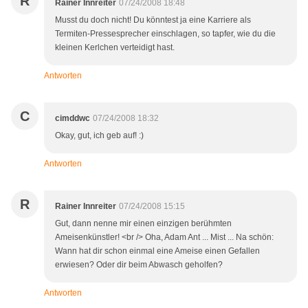
R
Rainer Innreiter
07/24/2008 18:48
Musst du doch nicht! Du könntest ja eine Karriere als
Termiten-Pressesprecher einschlagen, so tapfer, wie du die
kleinen Kerlchen verteidigt hast.
Antworten
C
cimddwc
07/24/2008 18:32
Okay, gut, ich geb auf! :)
Antworten
R
Rainer Innreiter
07/24/2008 15:15
Gut, dann nenne mir einen einzigen berühmten
Ameisenkünstler! <br /> Oha, Adam Ant ... Mist ... Na schön:
Wann hat dir schon einmal eine Ameise einen Gefallen
erwiesen? Oder dir beim Abwasch geholfen?
Antworten