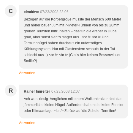
C
cimddwc
07/23/2008 23:06
Bezogen auf die Körpergröße müsste der Mensch 600 Meter
und höher bauen, um mit 7-Meter-Türmen von bis zu 20mm
großen Termiten mitzuhalten – das tun die Araber in Dubai
grad, aber sonst sieht's mager aus...<br /> <br /> Und
Termitenhügel haben durchaus ein aufwendiges
Kühlungssystem. Nur mit Glasfenstern schaut's in der Tat
schlecht aus. :) <br /> <br /> (Gibt's hier keinen Besserwisser-
Smilie?)
Antworten
R
Rainer Innreiter
07/23/2008 12:07
Ach was, riesig. Verglichen mit einem Wolkenkratzer sind das
jämmerliche kleine Hügel. Außerdem haben die keine Fenster
oder Klimaanlage. <br /> Zurück auf die Schule, Termiten!
Antworten