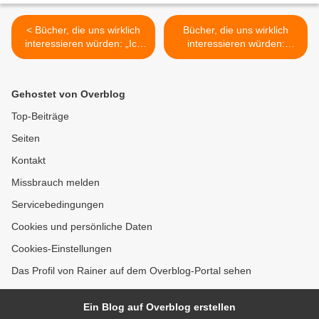
< Bücher, die uns wirklich
Bücher, die uns wirklich
interessieren würden: „Ich
interessieren würden:
weiß nicht einmal, dass ich
„Nichts als die
nichts weiß“ von Claudia
splitterfassernaddelte
Schiffer.
Wahrheit“ von Dieter
Gehostet von Overblog
Bohlen. >
Top-Beiträge
Seiten
Kontakt
Missbrauch melden
Servicebedingungen
Cookies und persönliche Daten
Cookies-Einstellungen
Das Profil von Rainer auf dem Overblog-Portal sehen
Ein Blog auf Overblog erstellen