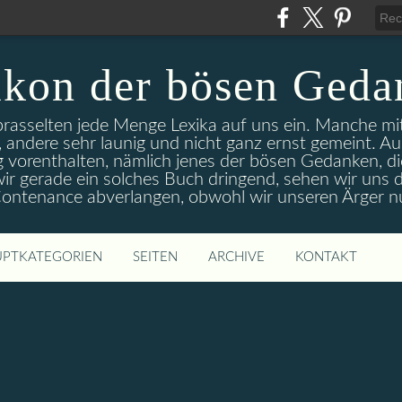
ikon der bösen Geda
 prasselten jede Menge Lexika auf uns ein. Manche m
 andere sehr launig und nicht ganz ernst gemeint. A
g vorenthalten, nämlich jenes der bösen Gedanken, di
r gerade ein solches Buch dringend, sehen wir uns d
 Contenance abverlangen, obwohl wir unseren Ärger n
PTKATEGORIEN
SEITEN
ARCHIVE
KONTAKT