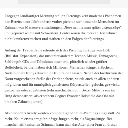
Entgegen landläufiger Meinung stellen Piercings kein modernes Phänomen
dar. Bereits neun Jahrhunderte vorher piercten sich tausende Menschen im
Rahmen von Massenveranstaltungen. Diese nannte man später „Kreuzzüge“
und gepierct wurde mit Schwertern. Leider waren die meisten Teilnehmer
nicht krankenversichert und starben an den Folgen der Piercings.
Anfang der 1990er Jahre erfreute sich das Piercing im Zuge von BSE
(
B
ull
s
hit-
E
xpansion), das uns unter anderem Techno-Musik, Tamagotchi,
Schlümpfe-CDs und Talkshows bescherte, plötzlich wieder größter
Beliebtheit. Seither haben sich Millionen Menschen Ringe, Stäbchen,
Nadeln oder Handys durch die Haut treiben lassen. Neben der hierfür von der
Natur vorgesehenen Stelle des Ohrläppchens, wurde auch an allen anderen
möglichen und für unmöglich gehaltenen Körperstellen gelocht, gezwickt,
gestochen oder zugebissen (sehr anschaulich von Boxer Mike Tyson im
Ring demonstriert, als er seinem Gegner Evander Holyfield das Ohr mit
blanken Zähnen piercte).
Als besonders trendy werden von der Jugend Intim-Piercings eingestuft. Zu
recht: Kaum etwas erregt brünftige Jungen mehr, als Vaginalringe. Bei
manchen afrikanischen Stämmen kann man das Alter einer Frau an diesen