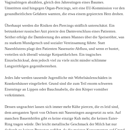
Vaginalringen abzählen, gleich den Jahresringen eines Baumes.
Umstritten sind hingegen Organ-Piercings, seit eine EU-Kommission vor den
gesundheitlichen Gefahren warnten, die etwa einem gepiercten Herz drohen.
Überhaupt werden die Risiken des Piercings sträflich unterschätzt. Ein
betrunkener russischer Arzt piercte den Darmverschluss eines Patienten.
Seither erfolgt die Darmleerung des armen Mannes über die Speiseröhre, was
zu starkem Mundgeruch und sozialer Vereinsamung führte. Statt
Nasenblutens plagt den Patienten Nasenurin-Abfluss, und wenn er hustet,
verteilen sich überall winzige Kotpartikelchen. Ein tragisches
Einzelschicksal, dem jedoch viel zu viele nicht minder schlimme
Langzeitfolgen gegenüberstehen.
Jedes Jahr werden tausende Jugendliche mit Wirbelsäulenschäden in
Krankenhäuser eingeliefert. Grund sind die zum Teil enorm schweren
Eisenringe an Lippen oder Bauchnabeln, die den Körper vornüber
verkrümmen.
Dessen ungeachtet lassen sich immer mehr Kühe piercen, die es leid sind,
dem arroganten Spott von Ochsen mit Nasenringen ausgesetzt zu sein. Auf
manchen Bauernhöfen gibt es keine einzige Kuh mehr, die keinen Euter-
Ring tragen würde. Der leicht metallische Geschmack der Milch hat nur
dadurch zu keinen Protesten geführt, da die meisten Konsumenten auf Grund