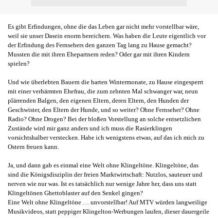
Es gibt Erfindungen, ohne die das Leben gar nicht mehr vorstellbar wäre,
weil sie unser Dasein enorm bereichern. Was haben die Leute eigentlich vor
der Erfindung des Fernsehers den ganzen Tag lang zu Hause gemacht?
Mussten die mit ihren Ehepartnern reden? Oder gar mit ihren Kindern
spielen?
Und wie überlebten Bauern die harten Wintermonate, zu Hause eingesperrt
mit einer verhärmten Ehefrau, die zum zehnten Mal schwanger war, neun
plärrenden Balgen, den eigenen Eltern, deren Eltern, den Hunden der
Geschwister, den Eltern der Hunde, und so weiter? Ohne Fernseher? Ohne
Radio? Ohne Drogen? Bei der bloßen Vorstellung an solche entsetzlichen
Zustände wird mir ganz anders und ich muss die Rasierklingen
vorsichtshalber verstecken. Habe ich wenigstens etwas, auf das ich mich zu
Ostern freuen kann.
Ja, und dann gab es einmal eine Welt ohne Klingeltöne. Klingeltöne, das
sind die Königsdisziplin der freien Marktwirtschaft: Nutzlos, sauteuer und
nerven wie nur was. Ist es tatsächlich nur wenige Jahre her, dass uns statt
Klingeltönen Ghettoblaster auf den Senkel gingen?
Eine Welt ohne Klingeltöne … unvorstellbar! Auf MTV würden langweilige
Musikvideos, statt peppiger Klingelton-Werbungen laufen, dieser dauergeile