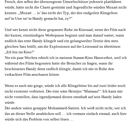
Frosch, den selbst der überzeugteste Umweltschützer jederzeit plattfahren
würde, hätte nicht die Charts gestürmt und Jugendliche würden Mozart nicht
kennen. „Mozart … is’ das nicht der Typ, der den endgeilen Klingelton
auf’m Uwe sei’m Handy gemacht hat, ey?“
Und wer kennt nicht diese gespannte Ruhe im Kinosaal, wenn der Film nach
der kurzen, einstündigen Werbepause beginnt und man darauf wartet, wann
endlich das erste Handy klingelt und ein gelangweilter Teenie den stets
gleichen Satz brüllt, um die Explosionen auf der Leinwand zu übertönen:
„Ich bin im Kino!“
Vor ein paar Wochen erhielt ich in meinem Stamm-Kino Hausverbot, weil ich
während des Films begonnen hatte die Besucher zu fragen, wann ihr
beschissenes Handy denn endlich klingle, damit ich mir in Ruhe den
verkackten Film anschauen könne.
Wenn es nach mir ginge, würde ich alle Klingeltöne bis auf zwei leider noch
nicht existente verbieten. Der eine wäre Heintjes “Mamaaa!“. Ich kann mir
nicht vorstellen, dass irgendjemand diesen ernsthaft auf sein Handy laden
würde.
Der andere wären gerappte Mohammed-Satiren. Ich weiß nicht recht, wie ich
das an dieser Stelle ausdrücken soll … ich vermute einfach einmal, auch hier
würde sich das Problem von selber lösen …