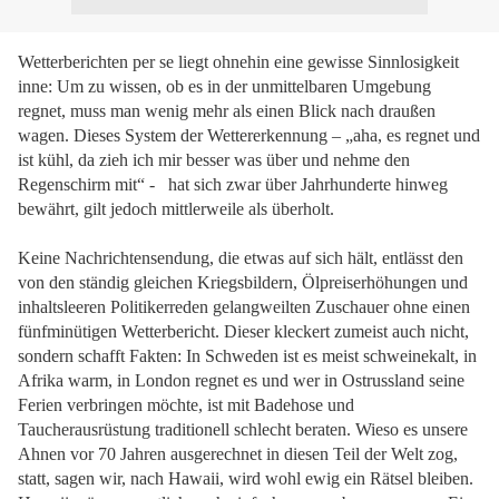
Wetterberichten per se liegt ohnehin eine gewisse Sinnlosigkeit
inne: Um zu wissen, ob es in der unmittelbaren Umgebung
regnet, muss man wenig mehr als einen Blick nach draußen
wagen. Dieses System der Wettererkennung – „aha, es regnet und
ist kühl, da zieh ich mir besser was über und nehme den
Regenschirm mit“ -
hat sich zwar über Jahrhunderte hinweg
bewährt, gilt jedoch mittlerweile als überholt.
Keine Nachrichtensendung, die etwas auf sich hält, entlässt den
von den ständig gleichen Kriegsbildern, Ölpreiserhöhungen und
inhaltsleeren Politikerreden gelangweilten Zuschauer ohne einen
fünfminütigen Wetterbericht. Dieser kleckert zumeist auch nicht,
sondern schafft Fakten: In Schweden ist es meist schweinekalt, in
Afrika warm, in London regnet es und wer in Ostrussland seine
Ferien verbringen möchte, ist mit Badehose und
Taucherausrüstung traditionell schlecht beraten. Wieso es unsere
Ahnen vor 70 Jahren ausgerechnet in diesen Teil der Welt zog,
statt, sagen wir, nach Hawaii, wird wohl ewig ein Rätsel bleiben.