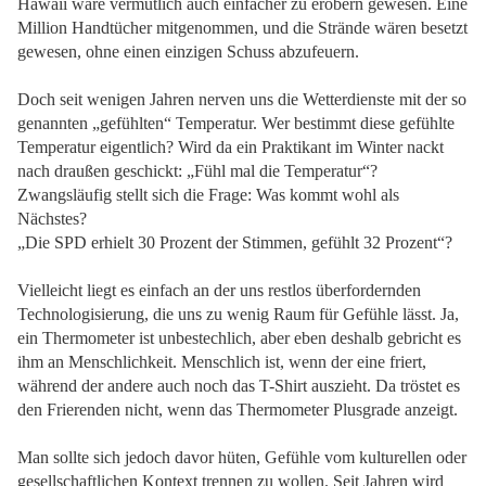
Hawaii wäre vermutlich auch einfacher zu erobern gewesen. Eine
Million Handtücher mitgenommen, und die Strände wären besetzt
gewesen, ohne einen einzigen Schuss abzufeuern.
Doch seit wenigen Jahren nerven uns die Wetterdienste mit der so
genannten „gefühlten“ Temperatur. Wer bestimmt diese gefühlte
Temperatur eigentlich? Wird da ein Praktikant im Winter nackt
nach draußen geschickt: „Fühl mal die Temperatur“?
Zwangsläufig stellt sich die Frage: Was kommt wohl als
Nächstes?
„Die SPD erhielt 30 Prozent der Stimmen, gefühlt 32 Prozent“?
Vielleicht liegt es einfach an der uns restlos überfordernden
Technologisierung, die uns zu wenig Raum für Gefühle lässt. Ja,
ein Thermometer ist unbestechlich, aber eben deshalb gebricht es
ihm an Menschlichkeit. Menschlich ist, wenn der eine friert,
während der andere auch noch das T-Shirt auszieht. Da tröstet es
den Frierenden nicht, wenn das Thermometer Plusgrade anzeigt.
Man sollte sich jedoch davor hüten, Gefühle vom kulturellen oder
gesellschaftlichen Kontext trennen zu wollen. Seit Jahren wird