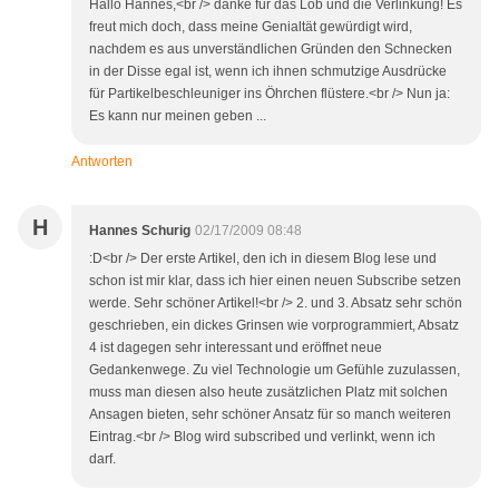
Hallo Hannes,<br /> danke für das Lob und die Verlinkung! Es
freut mich doch, dass meine Genialtät gewürdigt wird,
nachdem es aus unverständlichen Gründen den Schnecken
in der Disse egal ist, wenn ich ihnen schmutzige Ausdrücke
für Partikelbeschleuniger ins Öhrchen flüstere.<br /> Nun ja:
Es kann nur meinen geben ...
Antworten
H
Hannes Schurig
02/17/2009 08:48
:D<br /> Der erste Artikel, den ich in diesem Blog lese und
schon ist mir klar, dass ich hier einen neuen Subscribe setzen
werde. Sehr schöner Artikel!<br /> 2. und 3. Absatz sehr schön
geschrieben, ein dickes Grinsen wie vorprogrammiert, Absatz
4 ist dagegen sehr interessant und eröffnet neue
Gedankenwege. Zu viel Technologie um Gefühle zuzulassen,
muss man diesen also heute zusätzlichen Platz mit solchen
Ansagen bieten, sehr schöner Ansatz für so manch weiteren
Eintrag.<br /> Blog wird subscribed und verlinkt, wenn ich
darf.