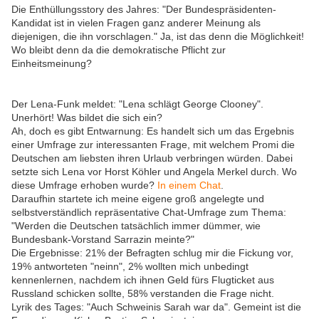
Die Enthüllungsstory des Jahres: "Der Bundespräsidenten-
Kandidat ist in vielen Fragen ganz anderer Meinung als
diejenigen, die ihn vorschlagen." Ja, ist das denn die Möglichkeit!
Wo bleibt denn da die demokratische Pflicht zur
Einheitsmeinung?
Der Lena-Funk meldet: "Lena schlägt George Clooney".
Unerhört! Was bildet die sich ein?
Ah, doch es gibt Entwarnung: Es handelt sich um das Ergebnis
einer Umfrage zur interessanten Frage, mit welchem Promi die
Deutschen am liebsten ihren Urlaub verbringen würden. Dabei
setzte sich Lena vor Horst Köhler und Angela Merkel durch. Wo
diese Umfrage erhoben wurde?
In einem Chat
.
Daraufhin startete ich meine eigene groß angelegte und
selbstverständlich repräsentative Chat-Umfrage zum Thema:
"Werden die Deutschen tatsächlich immer dümmer, wie
Bundesbank-Vorstand Sarrazin meinte?"
Die Ergebnisse: 21% der Befragten schlug mir die Fickung vor,
19% antworteten "neinn", 2% wollten mich unbedingt
kennenlernen, nachdem ich ihnen Geld fürs Flugticket aus
Russland schicken sollte, 58% verstanden die Frage nicht.
Lyrik des Tages: "Auch Schweinis Sarah war da". Gemeint ist die