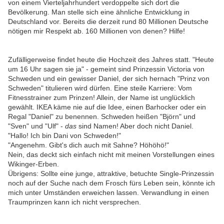
von einem Vierteljahrhundert verdoppelte sich dort die
Bevölkerung. Man stelle sich eine ähnliche Entwicklung in
Deutschland vor. Bereits die derzeit rund 80 Millionen Deutsche
nötigen mir Respekt ab. 160 Millionen von denen? Hilfe!
Zufälligerweise findet heute die Hochzeit des Jahres statt. "Heute
um 16 Uhr sagen sie ja" - gemeint sind Prinzessin Victoria von
Schweden und ein gewisser Daniel, der sich hernach "Prinz von
Schweden" titulieren wird dürfen. Eine steile Karriere: Vom
Fitnesstrainer zum Prinzen! Allein, der Name ist unglücklich
gewählt. IKEA käme nie auf die Idee, einen Barhocker oder ein
Regal "Daniel" zu benennen. Schweden heißen "Björn" und
"Sven" und "Ulf" -
das
sind Namen! Aber doch nicht Daniel.
"Hallo! Ich bin Dani von Schweden!"
"Angenehm. Gibt's dich auch mit Sahne? Höhöhö!"
Nein, das deckt sich einfach nicht mit meinen Vorstellungen eines
Wikinger-Erben.
Übrigens: Sollte eine junge, attraktive, betuchte Single-Prinzessin
noch auf der Suche nach dem Frosch fürs Leben sein, könnte ich
mich unter Umständen erweichen lassen. Verwandlung in einen
Traumprinzen kann ich nicht versprechen.