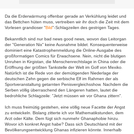
Da die Erderwärmung offenbar gerade an Verkühlung leidet und
das Bettchen hüten muss, vertreiben wir ihr doch die Zeit mit dem
Vorlesen grandioser "
Bild
"-Schlagzeilen des gestrigen Tages.
Bekanntlich sind nur bad news good news, wovon das Leitorgan
der "Generation Nix" keine Ausnahme bildet. Konsequenterweise
dominiert eine Katastrophenmeldung die Online-Ausgabe des
großformatigen Comics für Erwachsene. Nein, nicht die blutigen
Unruhen in Kirgistan, die Menschenrechtslage in China oder die
Eröffnung der größten Tankstelle der Welt im Golf von Mexiko.
Natürlich ist die Rede von der demütigenden Niederlage der
deutschen Zehn gegen die serbische Elf im Rahmen der als
Sportveranstaltung getarnten Penisvergleichsshow. Nachdem die
Serben völlig überraschend den Längeren hatten, lautet die
bedrohliche Schlagzeile: "Jetzt müssen wir vor Ghana zittern".
Ich muss freimütig gestehen, eine völlig neue Facette der Angst
zu entwickeln. Bislang zitterte ich vor Mathematikstunden, dem
Arzt oder Kälte. Dem fügt sich nunmehr Ghanaphobie hinzu.
Wovor ich konkret Angst habe? Dass sich Deutschland mit der
Bevölkerungsentwicklung Ghanas infizieren könnte. Innerhalb