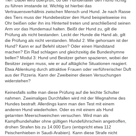
Tier! Dabei wird überprüft, ob der Hundehalter den Hund richtig
zu führen imstande ist. Wichtig ist hierbei das
Vertrauensverhältnis zwischen Mensch und Hund. Je nach Rasse
des Tiers muss der Hundebesitzer den Hund beispielsweise ins
Ohr beißen oder ihn ins Hinterteil treten und anschließend seinen
Arm vor das Hundemaul halten. Beißt der Hund zu, gilt die
Prüfung als nicht bestanden. Leckt der Hunde die Hand ab, gilt
die Prüfung als nicht verstanden. Modul 2: Wie gehorsam ist der
Hund? Kann er auf Befehl sitzen? Oder einen Handstand
machen? Ein Rad schlagen und gleichzeitig die Bundeshymne
bellen? Modul 3: Hund und Besitzer gehen spazieren, wobei der
Besitzer zeigen muss, wie er auf alltägliche Situationen reagiert.
Etwa Ablenkung durch attraktive Frauen oder verführerischer Duft
aus der Pizzeria. Kann der Zweibeiner diesen Versuchungen
widerstehen?
Keinesfalls sollte man diese Prüfung auf die leichte Schulter
nahmen. Zweimaliges Durchfallen wird mit der Wegnahme des
Hundes bestraft. Allerdings kann man den Test mit einem
anderen Hund wiederholen. Oder es mit einem als Hund
getarnten Meerschweinchen versuchen. Wird man als
Kampfhundehalter ohne gültigen Hundeführschein angetroffen,
drohen Strafen bis zu 14.000 Euro (entspricht etwa 112
Peischenhieben in Saudi-Arabien). Kann diese Strafe nicht