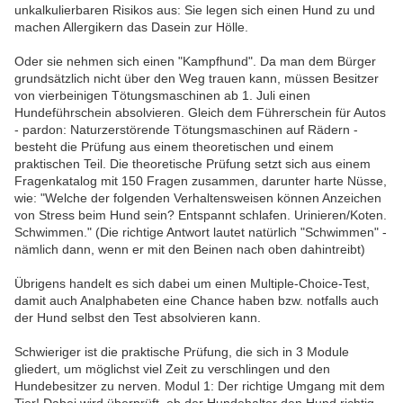
unkalkulierbaren Risikos aus: Sie legen sich einen Hund zu und
machen Allergikern das Dasein zur Hölle.
Oder sie nehmen sich einen "Kampfhund". Da man dem Bürger
grundsätzlich nicht über den Weg trauen kann, müssen Besitzer
von vierbeinigen Tötungsmaschinen ab 1. Juli einen
Hundeführschein absolvieren. Gleich dem Führerschein für Autos
- pardon: Naturzerstörende Tötungsmaschinen auf Rädern -
besteht die Prüfung aus einem theoretischen und einem
praktischen Teil. Die theoretische Prüfung setzt sich aus einem
Fragenkatalog mit 150 Fragen zusammen, darunter harte Nüsse,
wie: "Welche der folgenden Verhaltensweisen können Anzeichen
von Stress beim Hund sein? Entspannt schlafen. Urinieren/Koten.
Schwimmen." (Die richtige Antwort lautet natürlich "Schwimmen" -
nämlich dann, wenn er mit den Beinen nach oben dahintreibt)
Übrigens handelt es sich dabei um einen Multiple-Choice-Test,
damit auch Analphabeten eine Chance haben bzw. notfalls auch
der Hund selbst den Test absolvieren kann.
Schwieriger ist die praktische Prüfung, die sich in 3 Module
gliedert, um möglichst viel Zeit zu verschlingen und den
Hundebesitzer zu nerven. Modul 1: Der richtige Umgang mit dem