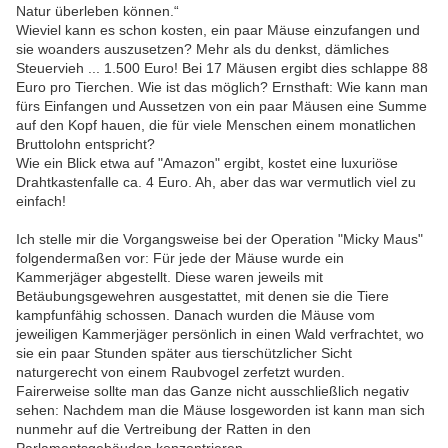
Natur überleben können.“
Wieviel kann es schon kosten, ein paar Mäuse einzufangen und
sie woanders auszusetzen? Mehr als du denkst, dämliches
Steuervieh ... 1.500 Euro! Bei 17 Mäusen ergibt dies schlappe 88
Euro pro Tierchen. Wie ist das möglich? Ernsthaft: Wie kann man
fürs Einfangen und Aussetzen von ein paar Mäusen eine Summe
auf den Kopf hauen, die für viele Menschen einem monatlichen
Bruttolohn entspricht?
Wie ein Blick etwa auf "Amazon" ergibt, kostet eine luxuriöse
Drahtkastenfalle ca. 4 Euro. Ah, aber das war vermutlich viel zu
einfach!
Ich stelle mir die Vorgangsweise bei der Operation "Micky Maus"
folgendermaßen vor: Für jede der Mäuse wurde ein
Kammerjäger abgestellt. Diese waren jeweils mit
Betäubungsgewehren ausgestattet, mit denen sie die Tiere
kampfunfähig schossen. Danach wurden die Mäuse vom
jeweiligen Kammerjäger persönlich in einen Wald verfrachtet, wo
sie ein paar Stunden später aus tierschützlicher Sicht
naturgerecht von einem Raubvogel zerfetzt wurden.
Fairerweise sollte man das Ganze nicht ausschließlich negativ
sehen: Nachdem man die Mäuse losgeworden ist kann man sich
nunmehr auf die Vertreibung der Ratten in den