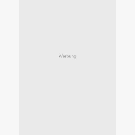
Werbung