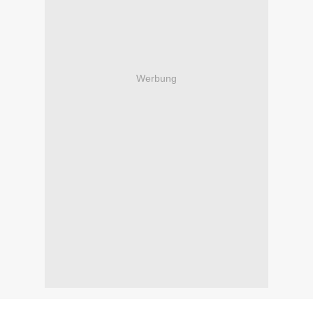
Werbung