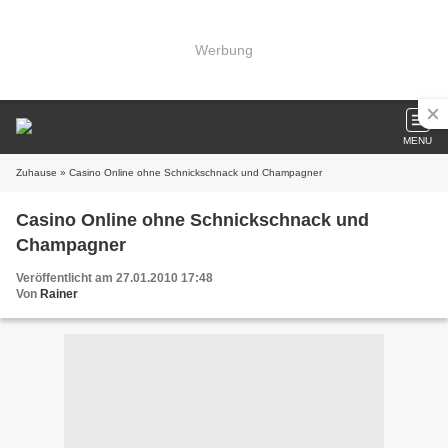
Werbung
MENU
Zuhause
» Casino Online ohne Schnickschnack und Champagner
Casino Online ohne Schnickschnack und
Champagner
Veröffentlicht am 27.01.2010 17:48
Von
Rainer