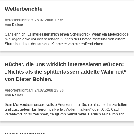
Wetterberichte
Veröffentlicht am 25.07.2008 11:36
Von
Rainer
Ganz ehrlich: Es interessiert mich einen Scheißdreck, wenn ein Meteorologe
mit Regenjacke vor den tosenden Klippen der Ostsee steht und von einem
Sturm berichtet, der tausend Kilometer von mir entfernt einen
erbarmungswürdigen Strommasten geknickt und...
Bücher, die uns wirklich interessieren würden:
„Nichts als die splitterfassernaddelte Wahrheit“
von Dieter Bohlen.
Veröffentlicht am 24.07.2008 15:30
Von
Rainer
Sein Mut verdient unsere vollste Anerkennung. Sich einfach so hinzustellen
und zuzugeben, für Terrormusik á la „Modern Talking“ oder „C. C. Catch“
verantwortlich zu zeichnen, zeugt von Selbstironie. Herrlich seine ironischen
Übertreibungen, wenn er über...