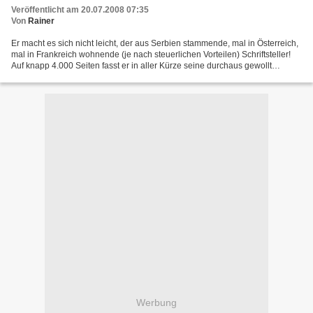
Handke
Veröffentlicht am 20.07.2008 07:35
Von
Rainer
Er macht es sich nicht leicht, der aus Serbien stammende, mal in Österreich,
mal in Frankreich wohnende (je nach steuerlichen Vorteilen) Schriftsteller!
Auf knapp 4.000 Seiten fasst er in aller Kürze seine durchaus gewollt
provokanten Thesen zusammen:...
Werbung