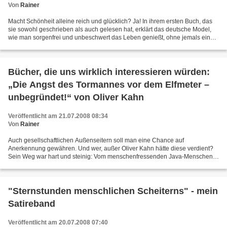
Von
Rainer
Macht Schönheit alleine reich und glücklich? Ja! In ihrem ersten Buch, das
sie sowohl geschrieben als auch gelesen hat, erklärt das deutsche Model,
wie man sorgenfrei und unbeschwert das Leben genießt, ohne jemals einen
sinnvollen Satz bilden zu müssen...
Bücher, die uns wirklich interessieren würden:
„Die Angst des Tormannes vor dem Elfmeter –
unbegründet!“ von Oliver Kahn
Veröffentlicht am 21.07.2008 08:34
Von
Rainer
Auch gesellschaftlichen Außenseitern soll man eine Chance auf
Anerkennung gewähren. Und wer, außer Oliver Kahn hätte diese verdient?
Sein Weg war hart und steinig: Vom menschenfressenden Java-Menschen,
der kein Wort Deutsch sprach zum Bayern-Torhüter,...
"Sternstunden menschlichen Scheiterns" - mein
Satireband
Veröffentlicht am 20.07.2008 07:40