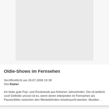
Oldie-Shows im Fernsehen
Veröffentlicht am 26.07.2008 10:38
Von
Rainer
Ich liebe gute Pop- und Rockmusik aus früheren Jahrzehnten. Die ist wirklich
cool! Definitiv uncool ist es, wenn deren Interpreten im Fernsehen als
Pausenfüller zwischen den Werbeblöcken missbraucht werden. Musiker
sind auch nur Menschen, und da gibt...