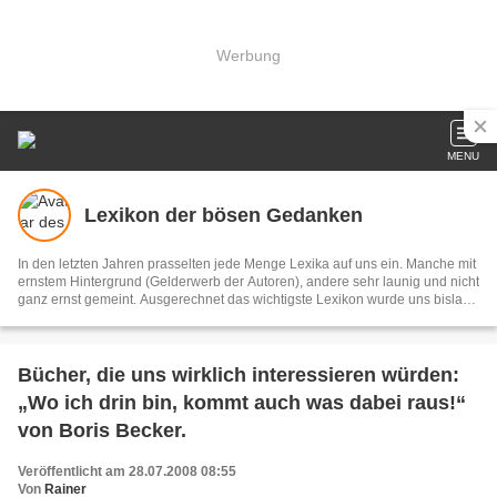
Werbung
MENU
Lexikon der bösen Gedanken
In den letzten Jahren prasselten jede Menge Lexika auf uns ein. Manche mit
ernstem Hintergrund (Gelderwerb der Autoren), andere sehr launig und nicht
ganz ernst gemeint. Ausgerechnet das wichtigste Lexikon wurde uns bislang
vorenthalten, nämlich jenes der bösen Gedanken, die wir nicht
auszusprechen wagen. Dabei benötigten wir gerade ein solches Buch
dringend, sehen wir uns doch täglich mit Situationen konfrontiert, die uns
Contenance abverlangen, obwohl wir unseren Ärger nur zu gerne
Bücher, die uns wirklich interessieren würden:
hinausschr
„Wo ich drin bin, kommt auch was dabei raus!“
von Boris Becker.
Veröffentlicht am 28.07.2008 08:55
Von
Rainer