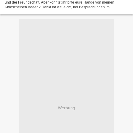
und der Freundschaft. Aber könntet ihr bitte eure Hände von meinen
Kniescheiben lassen? Denkt ihr vielleicht, bei Besprechungen im
Führerhauptquartier klopfte Himmler mit der Hand...
Werbung